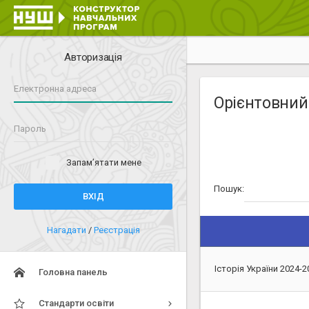
Авторизація
Орієнтовний
Запам’ятати мене
Пошук:
ВХІД
Нагадати
/
Реєстрація
Історія України 2024-20
Головна панель
Стандарти освіти