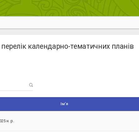
 перелік календарно-тематичних планів
Ім’я
25 н. р.