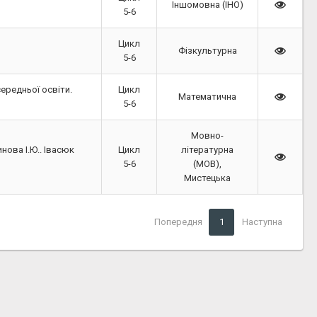
Іншомовна (ІНО)
5-6
Цикл
Фізкультурна
5-6
середньої освіти.
Цикл
Математична
5-6
Мовно-
инова І.Ю.. Івасюк
Цикл
літературна
5-6
(МОВ),
Мистецька
Попередня
1
Наступна