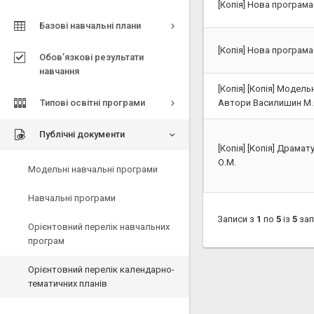
[Копія] Нова програм
Базові навчальні плани
[Копія] Нова програма
Обов’язкові результати
навчання
[Копія] [Копія] Модел
Типові освітні програми
Автори Василишин М.С
Публічні документи
[Копія] [Копія] Драмат
О.М.
Модельні навчальні програми
Навчальні програми
Записи з
1
по
5
із
5
зап
Орієнтовний перелік навчальних
програм
Орієнтовний перелік календарно-
тематичних планів