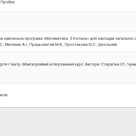
а Пробна
ьна навчальна програма «Математика. 5-6 класи» для закладів загальної 
., Миляник А.І., Працьовитий М.В., Простакова Ю.С., Школьний
ургія і театр. Міжгалузевий інтегрований курс. Автори: Старагіна І.П., Чуж
исів