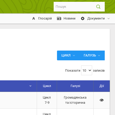
Глосарій
Новини
Документи
ЦИКЛ
ГАЛУЗЬ
Показати
записів
Цикл
Галузі
Дії
Цикл
Громадянська
7-9
та історична
Цикл