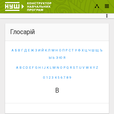
Глосарій
А
Б
В
Г
Д
Е
Ж
З
И
Й
К
Л
М
Н
О
П
Р
С
Т
У
Ф
Х
Ц
Ч
Ш
Щ
Ъ
Ы
Ь
Э
Ю
Я
A
B
C
D
E
F
G
H
I
J
K
L
M
N
O
P
Q
R
S
T
U
V
W
X
Y
Z
0
1
2
3
4
5
6
7
8
9
B