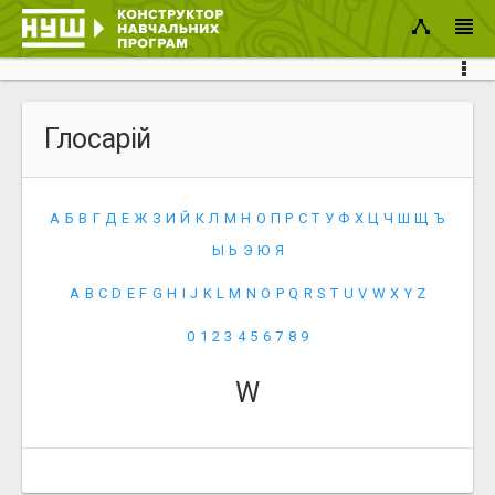
Глосарій
А
Б
В
Г
Д
Е
Ж
З
И
Й
К
Л
М
Н
О
П
Р
С
Т
У
Ф
Х
Ц
Ч
Ш
Щ
Ъ
Ы
Ь
Э
Ю
Я
A
B
C
D
E
F
G
H
I
J
K
L
M
N
O
P
Q
R
S
T
U
V
W
X
Y
Z
0
1
2
3
4
5
6
7
8
9
W