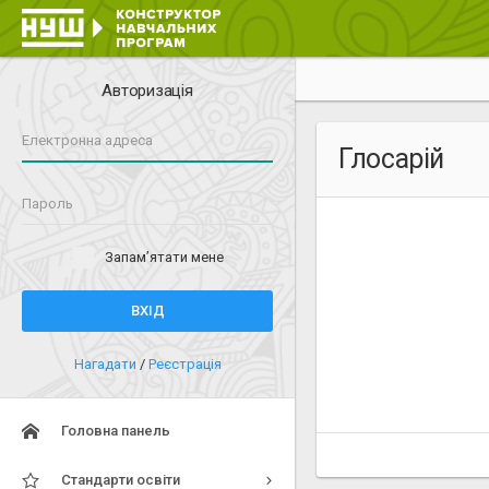
Авторизація
Глосарій
Запам’ятати мене
ВХІД
Нагадати
/
Реєстрація
Головна панель
Стандарти освіти