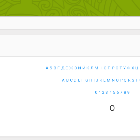
А
Б
В
Г
Д
Е
Ж
З
И
Й
К
Л
М
Н
О
П
Р
С
Т
У
Ф
Х
Ц
A
B
C
D
E
F
G
H
I
J
K
L
M
N
O
P
Q
R
S
T
0
1
2
3
4
5
6
7
8
9
О