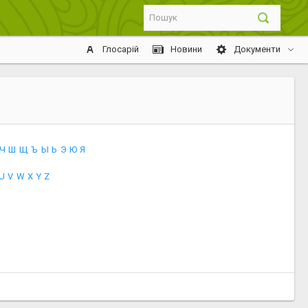
Глосарій
Новини
Документи
Ч
Ш
Щ
Ъ
Ы
Ь
Э
Ю
Я
U
V
W
X
Y
Z