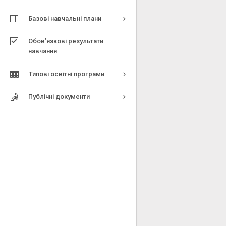
Базові навчальні плани
Обов’язкові результати
навчання
Типові освітні програми
Публічні документи